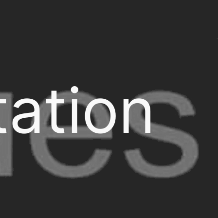
ation