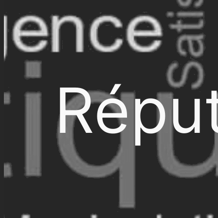
Réput