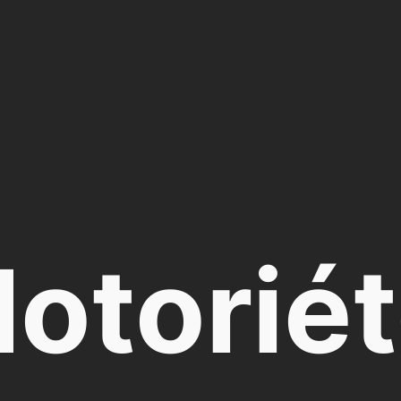
otorié