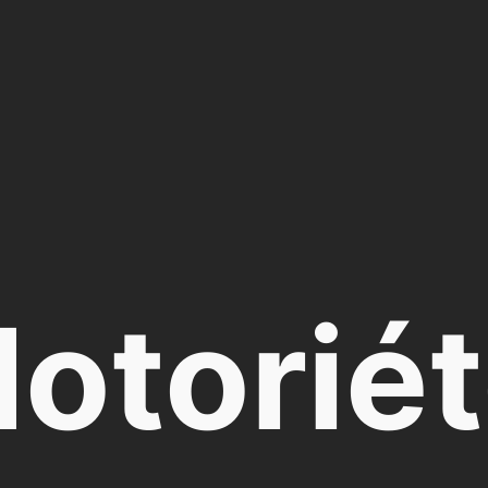
otorié