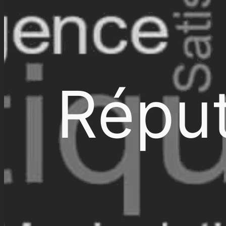
Réput