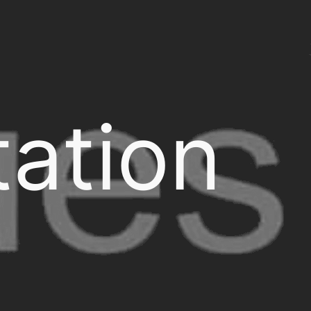
ation