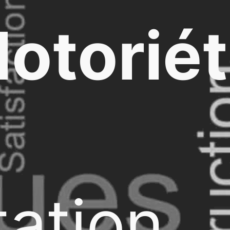
otorié
ation