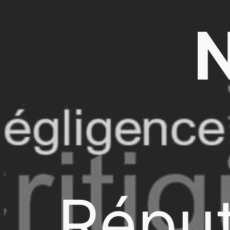
N
Réput