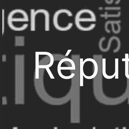
Réput