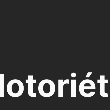
otorié