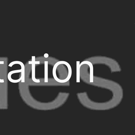
ation