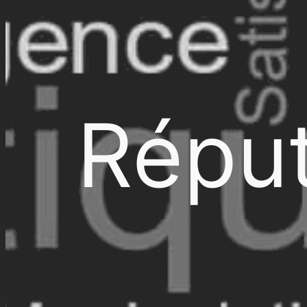
Réput