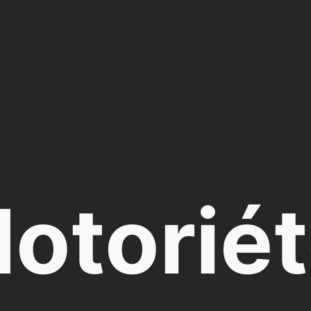
otorié