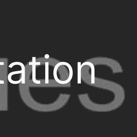
ation