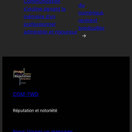
Communication
du
s’incline devant la
numérique
mémoire d’un
rentrent
professionnel
bredouilles
admirable et rigoureux
→
COM-TWO
Réputation et notoriété
Nous laisser un message