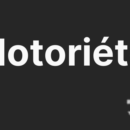
otorié