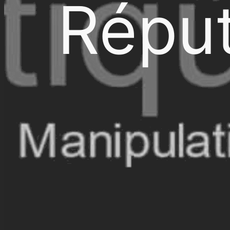
Réput