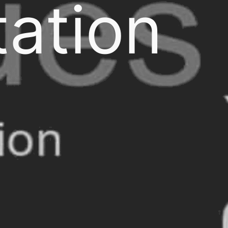
ation