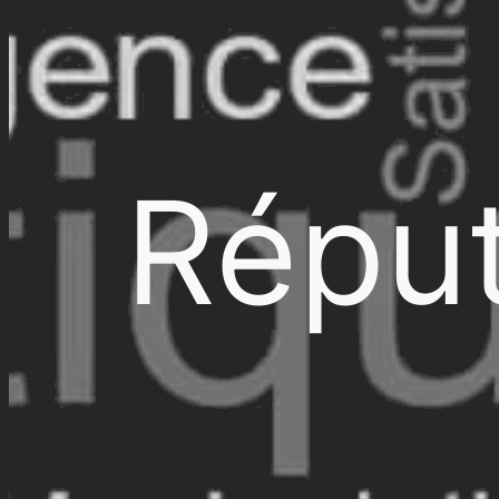
Réput