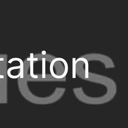
ation