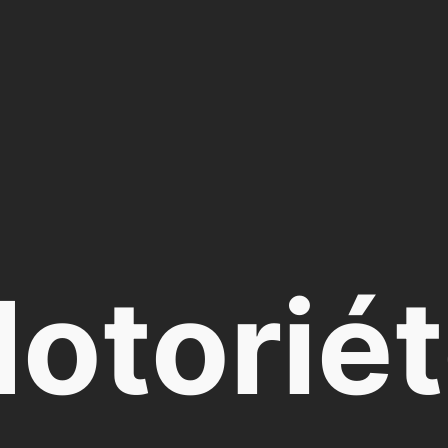
otorié