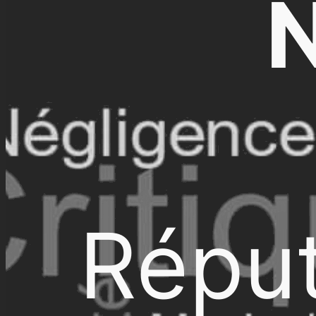
N
Réput