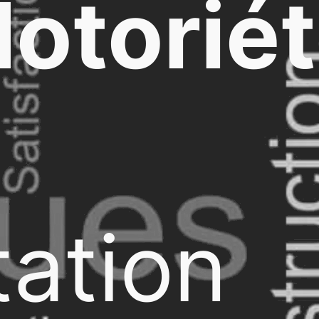
otorié
ation