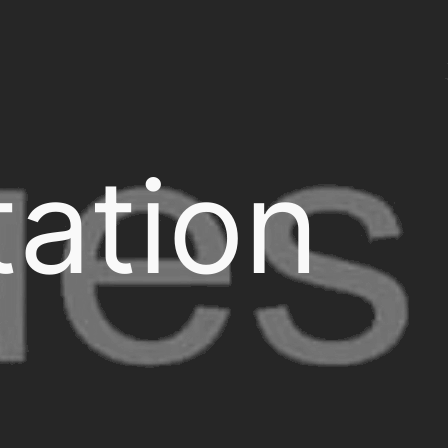
ation