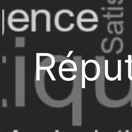
Réput