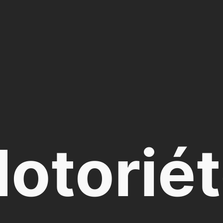
otorié