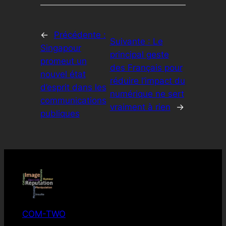
←
Précédente :
Suivante :
Le
Singapour
principal geste
promeut un
des Français pour
nouvel état
réduire l’impact du
d’esprit dans les
numérique ne sert
communications
vraiment à rien
→
publiques
COM-TWO