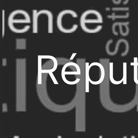
Réput