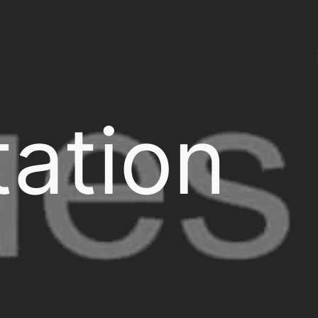
ation