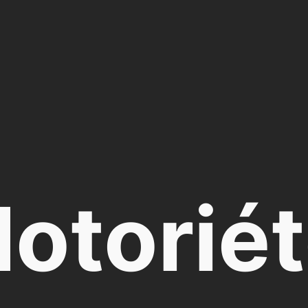
otorié