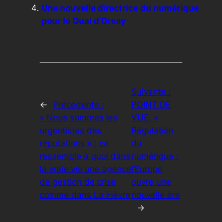
Une nouvelle directrice du numérique
pour le Quai d’Orsay
Suivante :
←
Précédente :
POINT DE
« Nous sommes les
VUE. «
urgentistes des
Régulation
réputations » : ça
du
ressemble à quoi dans
numérique :
la vraie vie une agence
l’Europe
de gestion de crise
ouvre une
comme dans La Fièvre
nouvelle ère
→