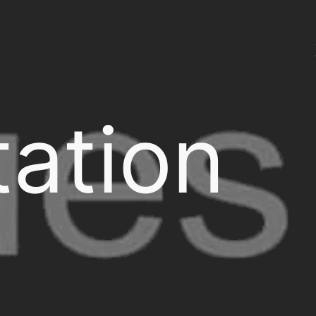
ation