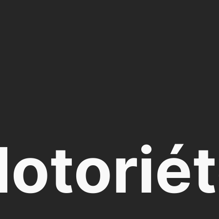
otorié