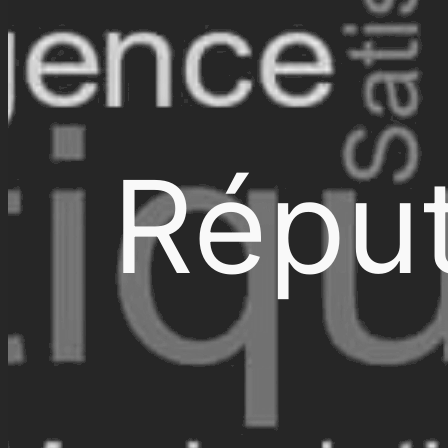
Réput