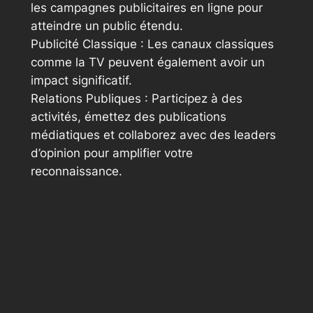
les campagnes publicitaires en ligne pour
atteindre un public étendu.
Publicité Classique : Les canaux classiques
comme la TV peuvent également avoir un
impact significatif.
Relations Publiques : Participez à des
activités, émettez des publications
médiatiques et collaborez avec des leaders
d’opinion pour amplifier votre
reconnaissance.
Associations Stratégiques : Travaillez avec
d’autres enseignes pour mutualiser vos
actions de communication et atteindre de
nouvelles clientèles.
Les indicateurs de performance clés pour
mesurer la notoriété incluent le volume de
mentions sur les sites sociaux, les taux de