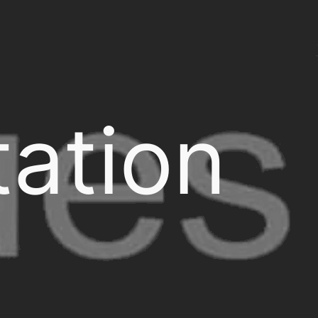
ation