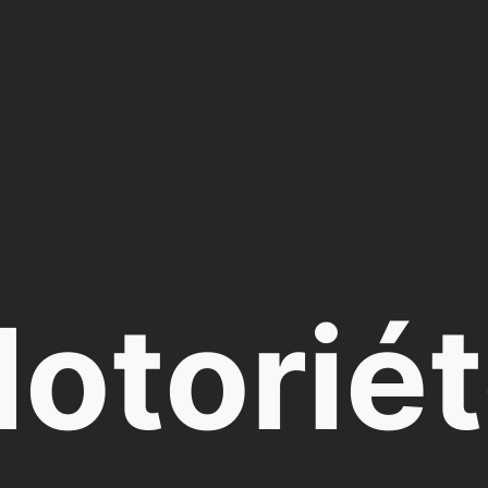
otorié