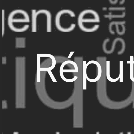
Réput