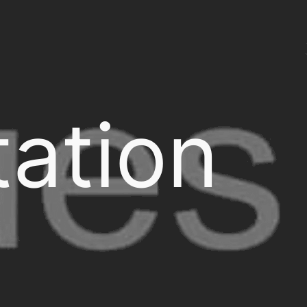
ation