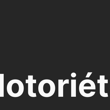
otorié