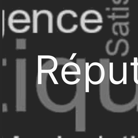
Réput