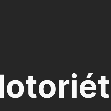
otorié