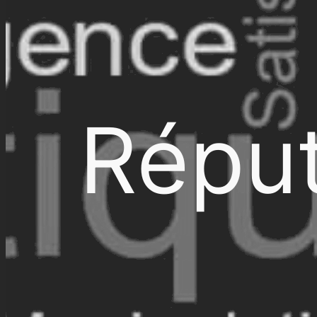
Réput