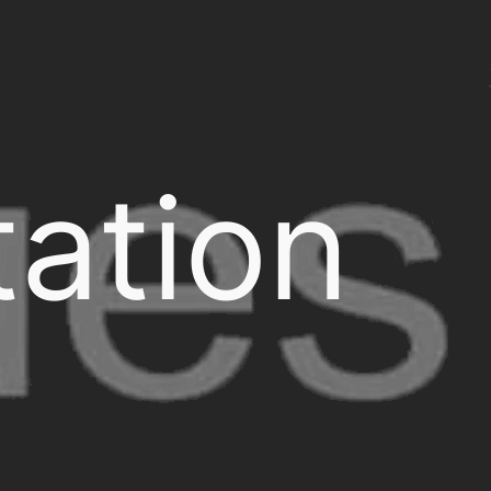
ation