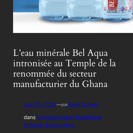
L’eau minérale Bel Aqua
intronisée au Temple de la
renommée du secteur
manufacturier du Ghana
Juin 25, 2024
—
Imad DUVAL
par
dans
Communication Numérique
Efficace; Exclusivités: