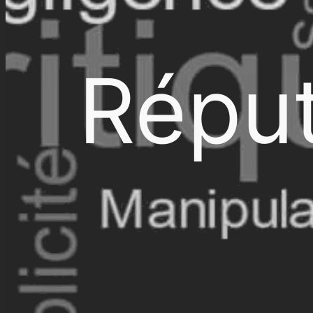
Réput