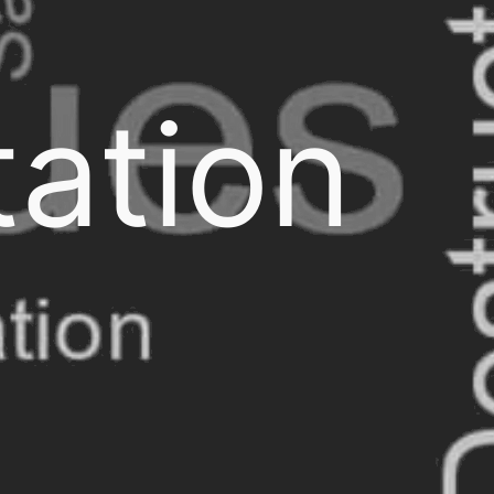
ation