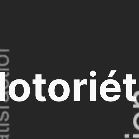
otorié