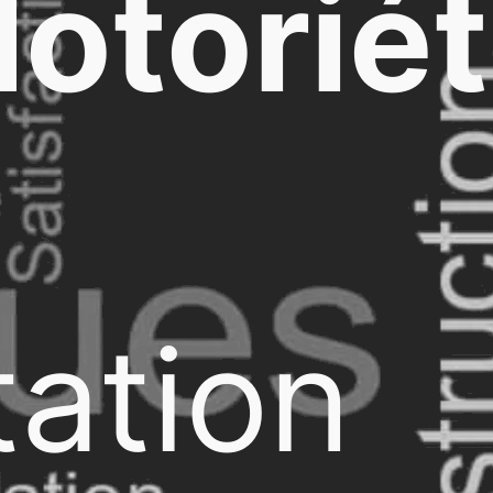
otorié
ation