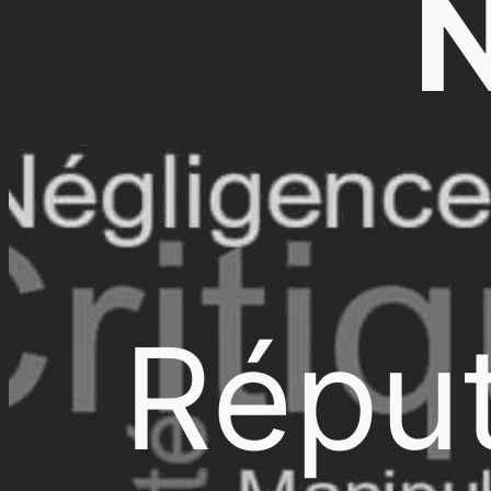
N
Réput