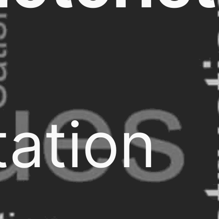
ation