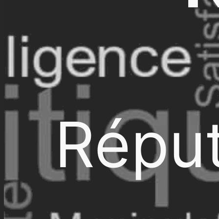
Réput