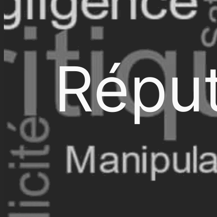
Réput