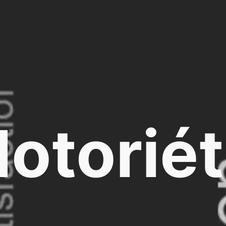
otorié