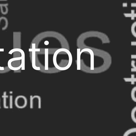
ation