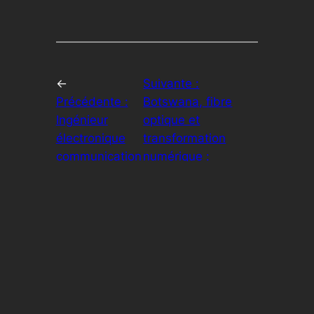
←
Suivante :
Précédente :
Botswana, fibre
Ingénieur
optique et
électronique
transformation
communication
numérique :
secret defen
découvrez l’initiative
h/f (CDI)
audacieuse
→