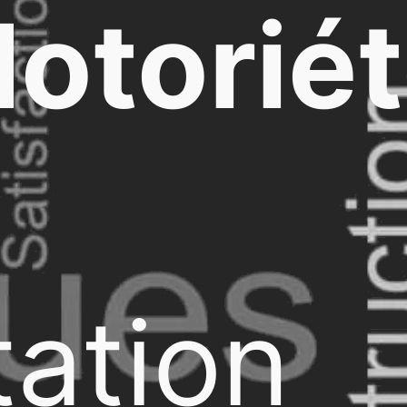
otorié
ation