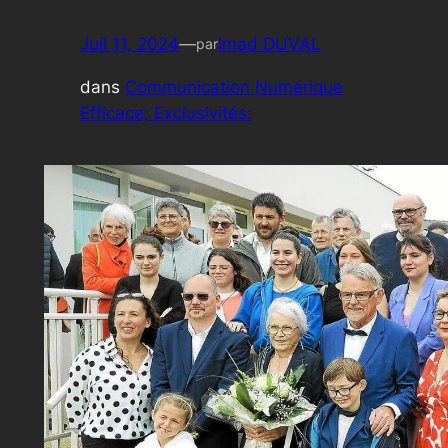
Juil 11, 2024
—
Imad DUVAL
par
dans
Communication Numérique
Efficace; Exclusivités: