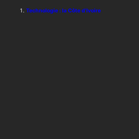
Technologie : la Côte d’Ivoire
pionnière de l’ère numérique
responsable en Afrique de l’Ouest
Côte d’Ivoire : pionnière de
l’utilisation responsable des réseaux
sociaux
Côte d’Ivoire-AIP/ Des fonctionnaires
du ministère de la Communication et
de l’Economie numérique distingués
Côte d’Ivoire : Des partenariats pour
une économie numérique florissante
←