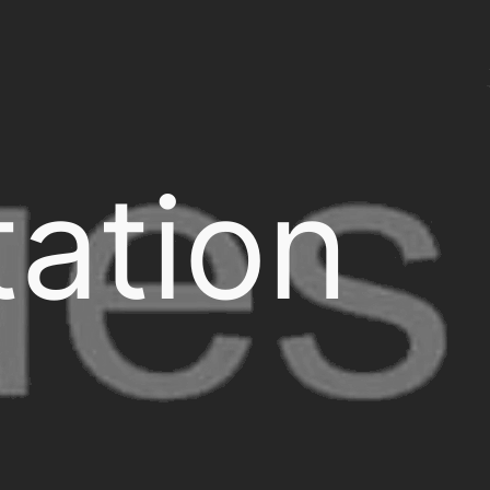
ation