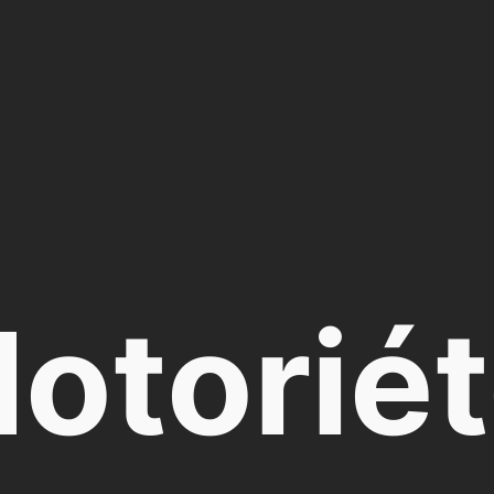
otorié