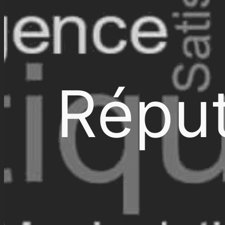
Réput