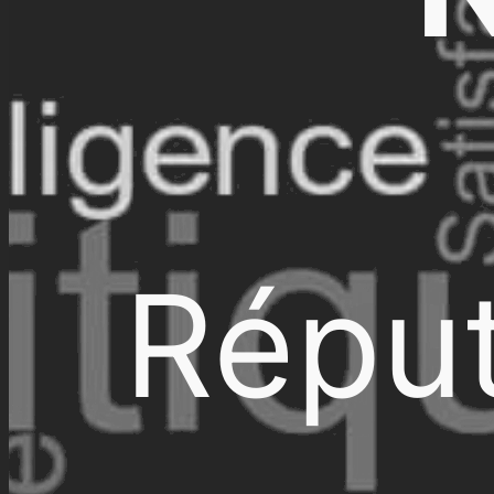
Réput