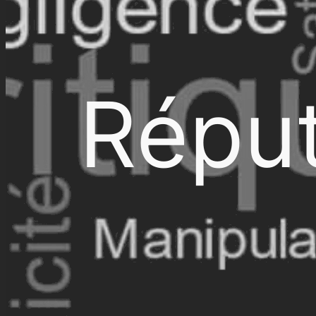
Réput