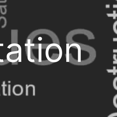
ation