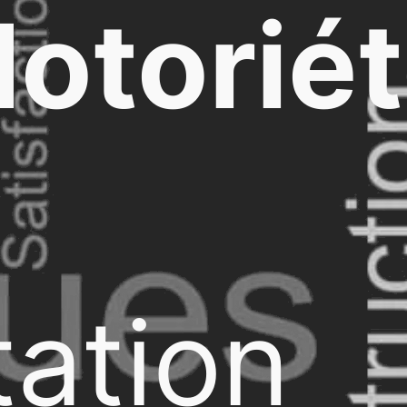
otorié
ation