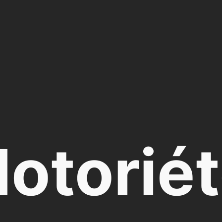
otorié