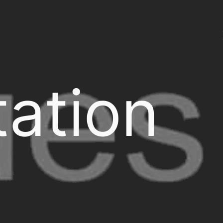
ation