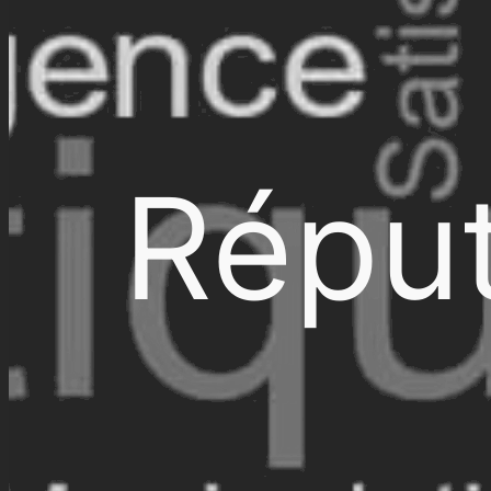
Réput