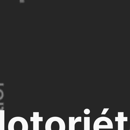
otorié