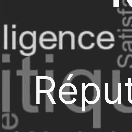
Réput