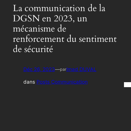
La communication de la
DGSN en 2023, un
mécanisme de
renforcement du sentiment
de sécurité
Déc 26, 2023
—
Imad DUVAL
par
dans
Posts Communication
Co
La Direction Générale de la Sûreté Nationale
(DGSN) a veillé en 2023 à la diversification
et au renforcement des mécanismes de
communication sécuritaire en vue de
renforcer le sentiment de sécurité, a …