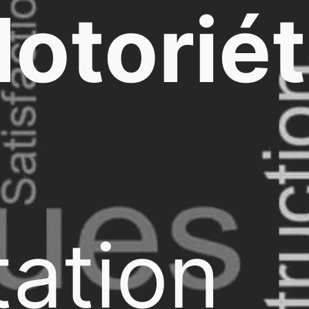
otorié
ation