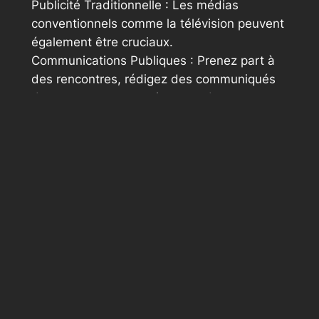
Publicité Traditionnelle : Les médias
conventionnels comme la télévision peuvent
également être cruciaux.
Communications Publiques : Prenez part à
des rencontres, rédigez des communiqués
de presse et partenariat avec des
personnalités influentes pour augmenter
votre visibilité.
Partenariats Stratégiques : Collaborez avec
d’autres marques pour combiner vos
stratégies de communication et atteindre de
nouveaux publics.
Les indicateurs de performance clés pour
quantifier la notoriété incluent le volume de
mentions sur les médias sociaux, les indices
de souvenir et de souvenir de la marque, le
quantité de recherches de la enseigne et les