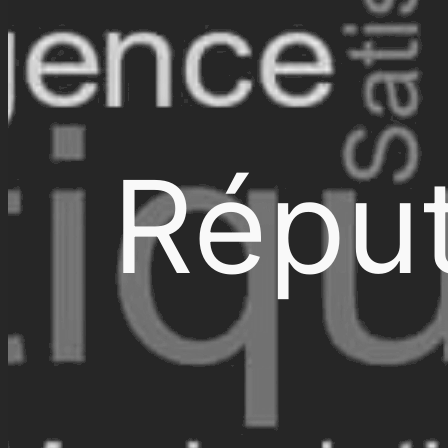
Réput