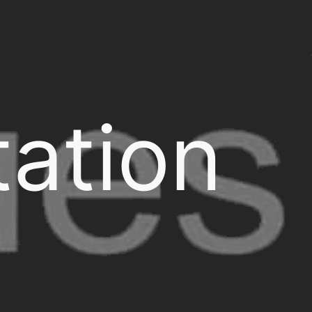
ation