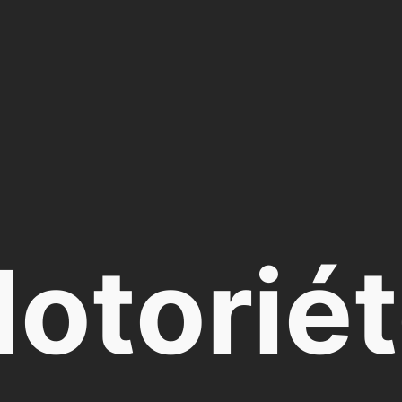
otorié