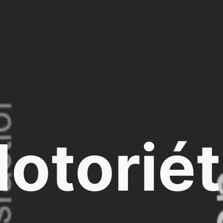
otorié