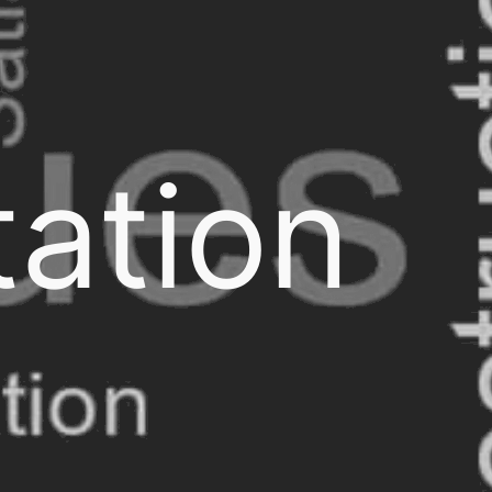
ation