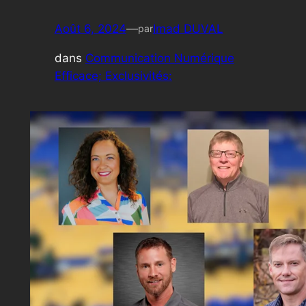
Août 6, 2024
—
Imad DUVAL
par
dans
Communication Numérique
Efficace; Exclusivités: