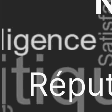
N
Réput