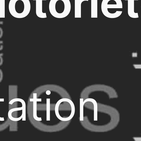
otorié
ation