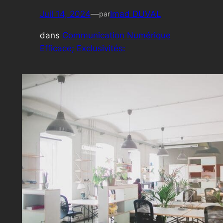
Juil 14, 2024
—
Imad DUVAL
par
dans
Communication Numérique
Efficace; Exclusivités: