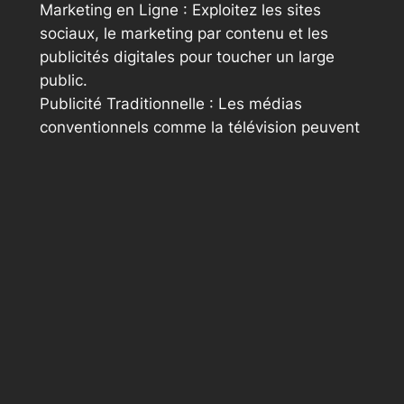
Marketing en Ligne : Exploitez les sites
sociaux, le marketing par contenu et les
publicités digitales pour toucher un large
public.
Publicité Traditionnelle : Les médias
conventionnels comme la télévision peuvent
également avoir un impact significatif.
Affaires Publiques : Participez à des
rencontres, émettez des communiqués de
presse et coopérez avec des ambassadeurs
pour amplifier votre renommée.
Collaborations Stratégiques : Faites équipe
avec d’autres entreprises pour combiner vos
initiatives de communication et toucher de
nouvelles audiences.
La visibilité instantanée se mesure lorsque
les consommateurs citent une marque sans