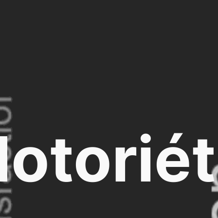
otorié