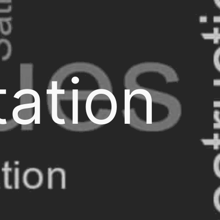
ation