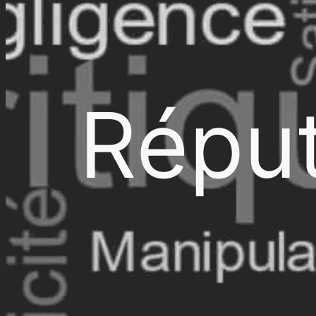
Réput