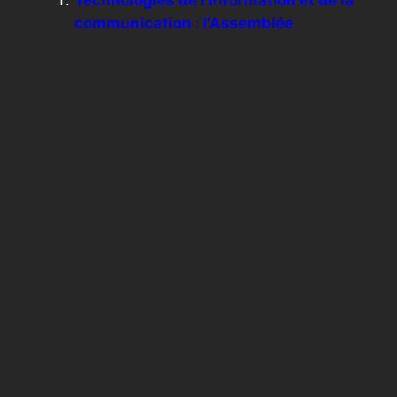
Technologies de l’information et de la
communication : l’Assemblée
nationale dotée d’un portail web
Pollution numérique : Un dispositif
pour réduire les impacts
environnementaux des sites web
Communication numérique : mieux
comprendre les orientations de la
diplomatie française
Repenser la communication entre
école et familles à l’ère numérique
←
Précédente :
Suivante :
GovStack : Vers
Carpentras