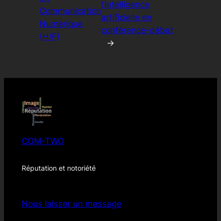
l’intelligence
Communication
artificielle en
Numérique
conférence-débat
(H/F)
→
COM-TWO
Réputation et notoriété
Nous laisser un message