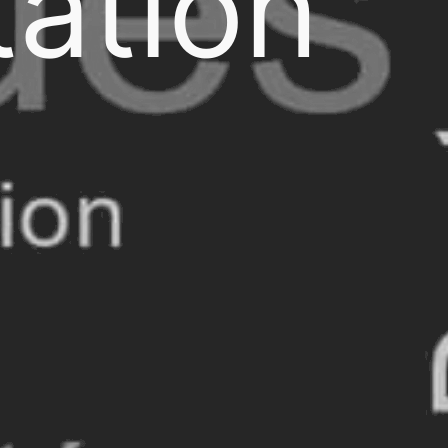
ation