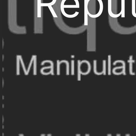
Réput