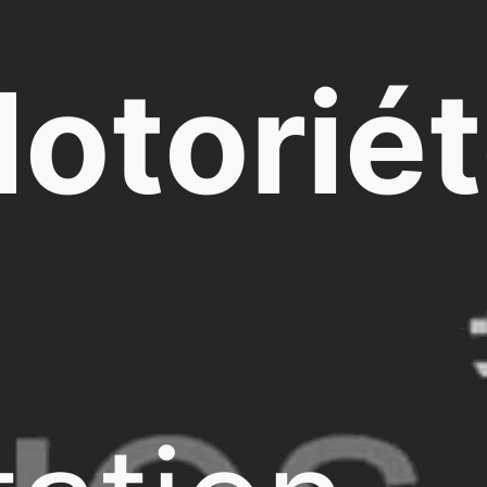
otorié