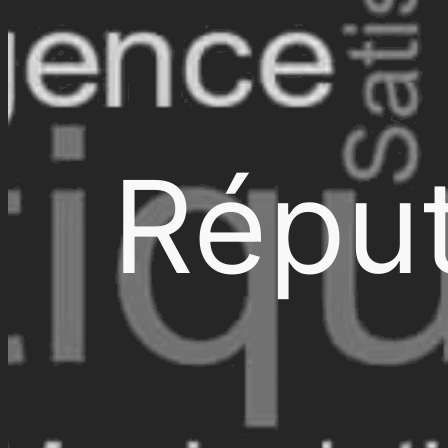
Réput