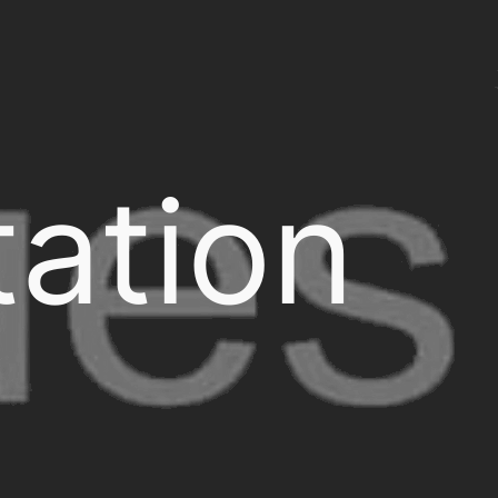
ation