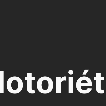
otorié