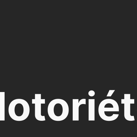
otorié