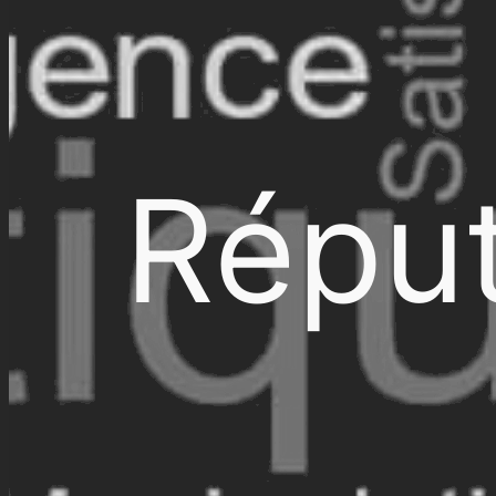
Réput