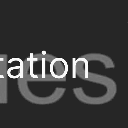
ation