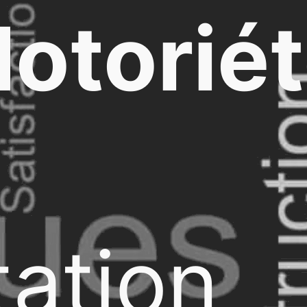
otorié
ation