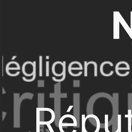
N
Réput